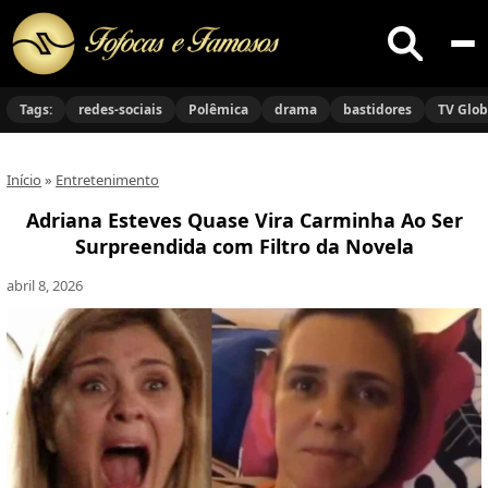
Buscar
no
Tags:
redes-sociais
Polêmica
drama
bastidores
TV Glo
site
Início
»
Entretenimento
Adriana Esteves Quase Vira Carminha Ao Ser
Surpreendida com Filtro da Novela
abril 8, 2026