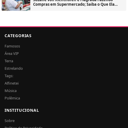
Compras em Supermercado; Saiba o Que Ela
Comprou
CATEGORIAS
Famosos
Área VIP
Terra
Estrelando
Tags:
Alfinetei
Música
Polêmica
INSTITUCIONAL
Sobre