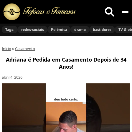
Buscar
no
Tags:
redes-sociais
Polêmica
drama
bastidores
TV Glo
site
Início
»
Casamento
Adriana é Pedida em Casamento Depois de 34
Anos!
abril 4, 2026