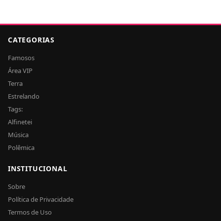
CATEGORIAS
Famosos
Área VIP
Terra
Estrelando
Tags:
Alfinetei
Música
Polêmica
INSTITUCIONAL
Sobre
Política de Privacidade
Termos de Uso