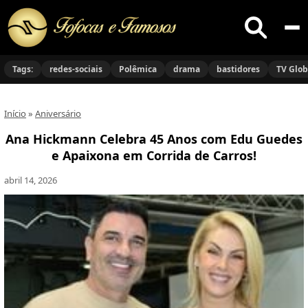
Buscar
no
Tags:
redes-sociais
Polêmica
drama
bastidores
TV Glo
site
Início
»
Aniversário
Ana Hickmann Celebra 45 Anos com Edu Guedes
e Apaixona em Corrida de Carros!
abril 14, 2026