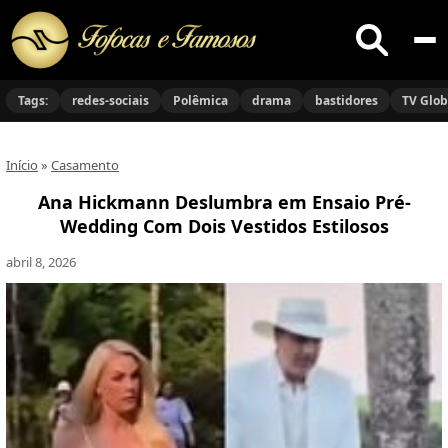
Buscar
no
Tags:
redes-sociais
Polêmica
drama
bastidores
TV Glo
site
Início
»
Casamento
Ana Hickmann Deslumbra em Ensaio Pré-
Wedding Com Dois Vestidos Estilosos
abril 8, 2026