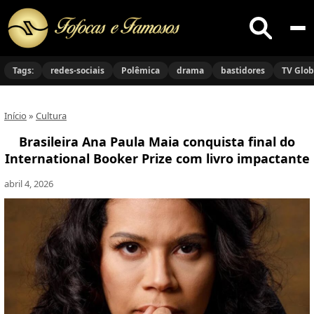
Buscar
no
Tags:
redes-sociais
Polêmica
drama
bastidores
TV Glo
site
Início
»
Cultura
Brasileira Ana Paula Maia conquista final do
International Booker Prize com livro impactante
abril 4, 2026