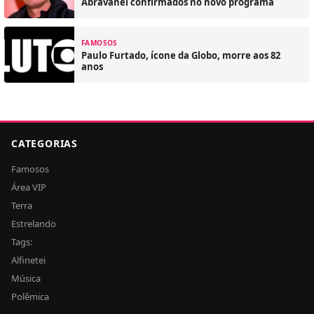
Abravanel confirmados no novo programa
FAMOSOS
Paulo Furtado, ícone da Globo, morre aos 82
anos
CATEGORIAS
Famosos
Área VIP
Terra
Estrelando
Tags:
Alfinetei
Música
Polêmica