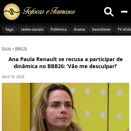
Buscar
no
Tags:
redes-sociais
Polêmica
drama
bastidores
TV Glo
site
Início
»
BBB 26
Ana Paula Renault se recusa a participar de
dinâmica no BBB26: ‘Vão me desculpar!’
abril 18, 2026