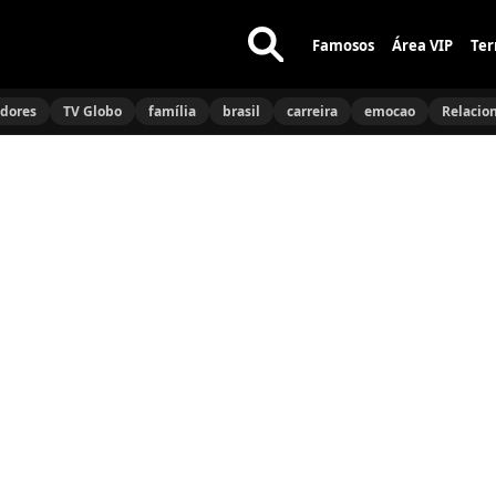
Famosos
Área VIP
Ter
Buscar
no
idores
TV Globo
família
brasil
carreira
emocao
Relacio
site