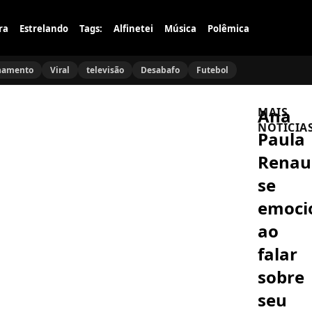
ra
Estrelando
Tags:
Alfinetei
Música
Polêmica
namento
Viral
televisão
Desabafo
Futebol
Ana
MAIS
NOTÍCIA
Paula
Renau
CORAÇÃO-
ACELERADO
se
Coração
Acelerado
emoci
Eduarda
surpreen
ao
Leandro
ABUSO
e
Lorena
falar
toma
Comparat
atitude
abre
sobre
ousada
o
ao
coração
seu
pedir
FAMOSOS
e
casament
Minnie
revela