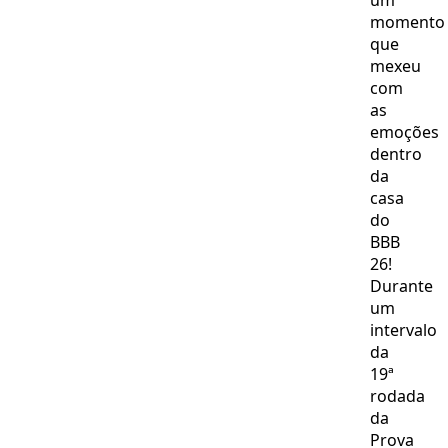
um
momento
que
mexeu
com
as
emoções
dentro
da
casa
do
BBB
26!
Durante
um
intervalo
da
19ª
rodada
da
Prova