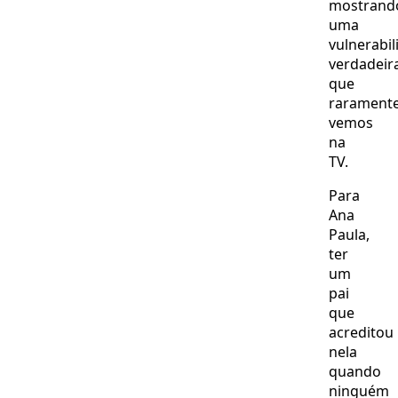
mostrand
uma
vulnerabil
verdadeir
que
rarament
vemos
na
TV.
Para
Ana
Paula,
ter
um
pai
que
acreditou
nela
quando
ninguém