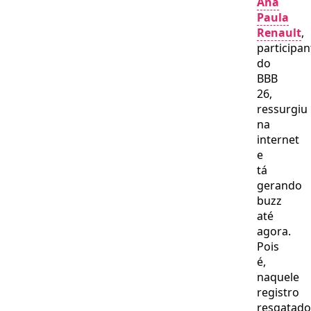
Ana
Paula
Renault
,
participan
do
BBB
26,
ressurgiu
na
internet
e
tá
gerando
buzz
até
agora.
Pois
é,
naquele
registro
resgatado