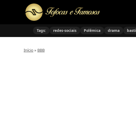
Tags:
redes-sociais
Polêmica
drama
bast
Início
»
BBB