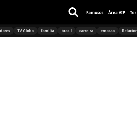
Famosos
Área VIP
Ter
Buscar
no
idores
TV Globo
família
brasil
carreira
emocao
Relacio
site