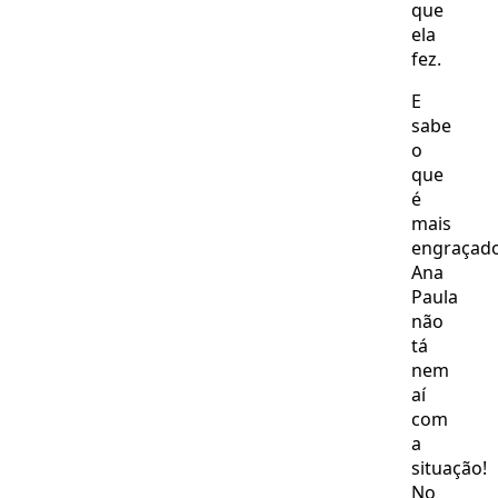
que
ela
fez.
E
sabe
o
que
é
mais
engraçad
Ana
Paula
não
tá
nem
aí
com
a
situação!
No