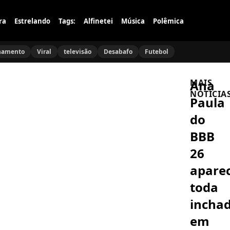
ra
Estrelando
Tags:
Alfinetei
Música
Polêmica
namento
Viral
televisão
Desabafo
Futebol
Ana
MAIS
NOTÍCIA
Paula
do
CINEMA
Met
BBB
Gala
2026:
26
Nicole
Kidman,
apare
FAMOSOS
Anna
Faustão
Wintour
toda
aparece
e
de
Cara
incha
surpresa
Delevingn
e
Arrasam
em
FAMOSOS
viraliza
no
Avril
no