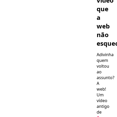
vídeo
Arthur!
que
a
web
não
esquec
Adivinha
quem
voltou
ao
assunto?
A
web!
Um
vídeo
antigo
de