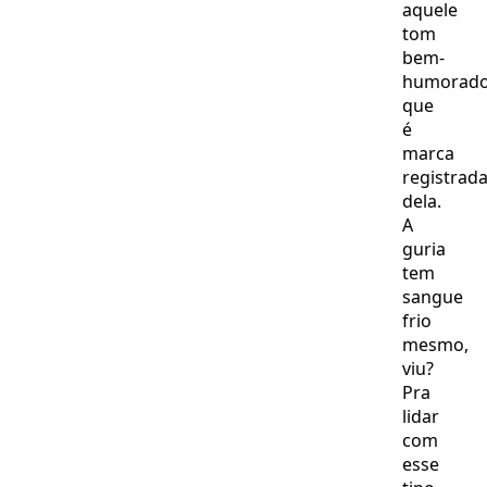
aquele
tom
bem-
humorad
que
é
marca
registrad
dela.
A
guria
tem
sangue
frio
mesmo,
viu?
Pra
lidar
com
esse