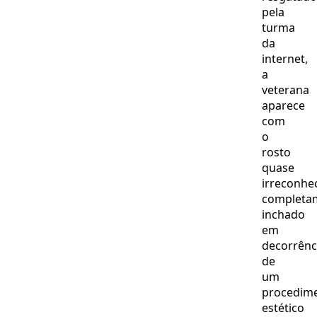
pela
turma
da
internet,
a
veterana
aparece
com
o
rosto
quase
irreconhec
completa
inchado
em
decorrênc
de
um
procedim
estético