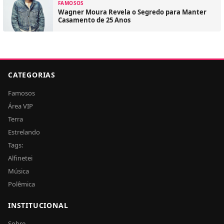
FAMOSOS
Wagner Moura Revela o Segredo para Manter
Casamento de 25 Anos
CATEGORIAS
Famosos
Área VIP
Terra
Estrelando
Tags:
Alfinetei
Música
Polêmica
INSTITUCIONAL
Sobre