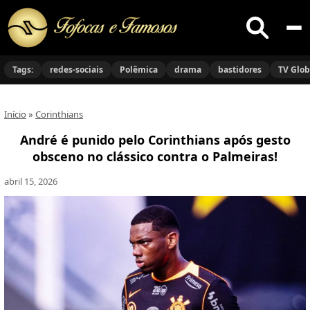
Buscar
no
Tags:
redes-sociais
Polêmica
drama
bastidores
TV Glo
site
Início
»
Corinthians
André é punido pelo Corinthians após gesto
obsceno no clássico contra o Palmeiras!
abril 15, 2026