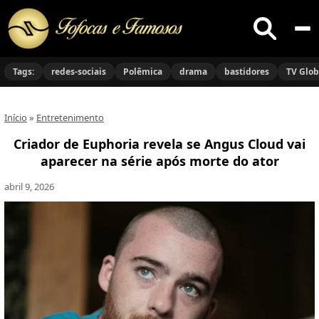
Buscar
no
Tags:
redes-sociais
Polêmica
drama
bastidores
TV Glo
site
Início
»
Entretenimento
Criador de Euphoria revela se Angus Cloud vai
aparecer na série após morte do ator
abril 9, 2026