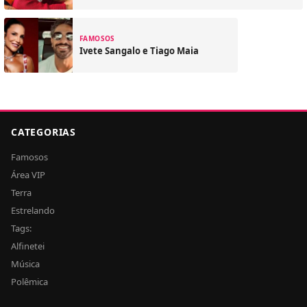
FAMOSOS
Ivete Sangalo e Tiago Maia
CATEGORIAS
Famosos
Área VIP
Terra
Estrelando
Tags:
Alfinetei
Música
Polêmica