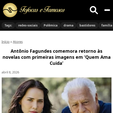
Buscar
no
Tags:
redes-sociais
Polêmica
drama
bastidores
família
site
Início
»
Atores
Antônio Fagundes comemora retorno às
novelas com primeiras imagens em ‘Quem Ama
Cuida’
abril 8, 2026