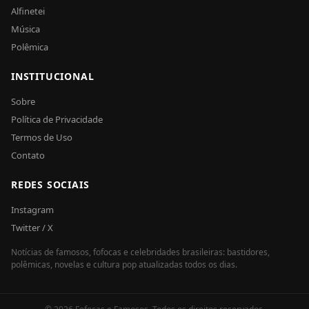
Alfinetei
Música
Polêmica
INSTITUCIONAL
Sobre
Política de Privacidade
Termos de Uso
Contato
REDES SOCIAIS
Instagram
Twitter / X
Notícias de famosos, fofocas e celebridades brasileiras: bastidores,
polêmicas, novelas e cultura pop atualizadas todos os dias.