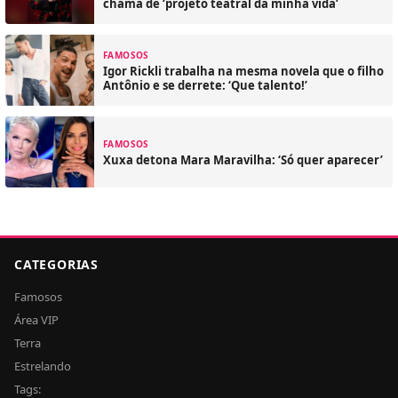
chama de ‘projeto teatral da minha vida’
FAMOSOS
Igor Rickli trabalha na mesma novela que o filho
Antônio e se derrete: ‘Que talento!’
FAMOSOS
Xuxa detona Mara Maravilha: ‘Só quer aparecer’
CATEGORIAS
Famosos
Área VIP
Terra
Estrelando
Tags: