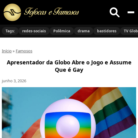
Buscar
no
Tags:
redes-sociais
Polêmica
drama
bastidores
TV Glo
site
Início
»
Famosos
Apresentador da Globo Abre o Jogo e Assume
Que é Gay
junho 3, 2026