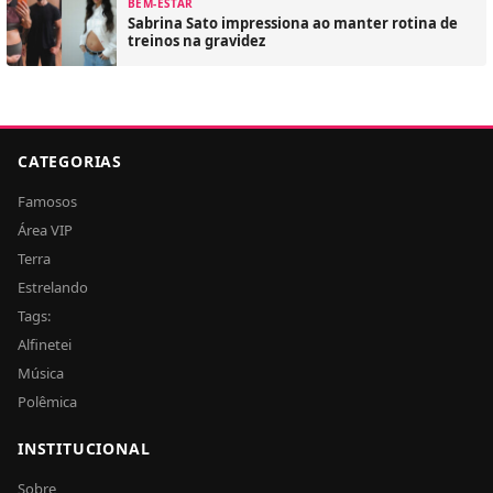
BEM-ESTAR
Sabrina Sato impressiona ao manter rotina de
treinos na gravidez
CATEGORIAS
Famosos
Área VIP
Terra
Estrelando
Tags:
Alfinetei
Música
Polêmica
INSTITUCIONAL
Sobre