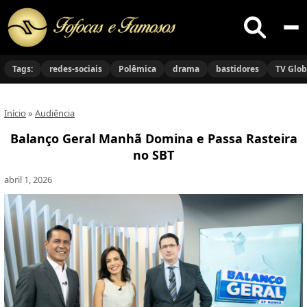
Buscar
no
Tags:
redes-sociais
Polêmica
drama
bastidores
TV Glo
site
Início
»
Audiência
Balanço Geral Manhã Domina e Passa Rasteira
no SBT
abril 1, 2026