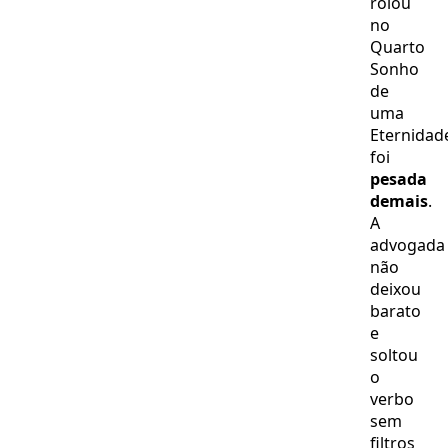
rolou
no
Quarto
Sonho
de
uma
Eternidad
foi
pesada
demais
.
A
advogada
não
deixou
barato
e
soltou
o
verbo
sem
filtros