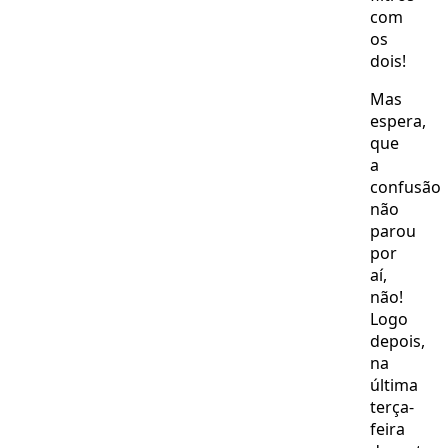
com
os
dois!
Mas
espera,
que
a
confusão
não
parou
por
aí,
não!
Logo
depois,
na
última
terça-
feira