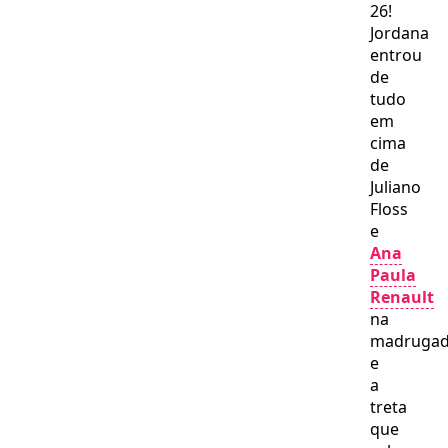
26!
Jordana
entrou
de
tudo
em
cima
de
Juliano
Floss
e
Ana
Paula
Renault
na
madrugad
e
a
treta
que