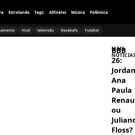
ra
Estrelando
Tags:
Alfinetei
Música
Polêmica
namento
Viral
televisão
Desabafo
Futebol
BBB
MAIS
NOTÍCIA
26:
Jordan
BEM-
ESTAR
Ana
Vera
Holtz
Paula
faz
73
Renau
A
anos
NOBREZA
e
DO
ou
revela
AMOR
como
A
Julian
anda
Nobreza
longe
do
Floss?
dos
Amor:
holofotes
CORAÇÃO