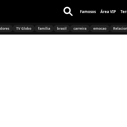
Famosos
Área VIP
Ter
Buscar
no
idores
TV Globo
família
brasil
carreira
emocao
Relacio
site