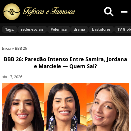
Buscar
no
Tags:
redes-sociais
Polêmica
drama
bastidores
TV Glo
site
Início
»
BBB 26
BBB 26: Paredão Intenso Entre Samira, Jordana
e Marciele — Quem Sai?
abril 7, 2026