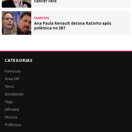
câncer raro
FAMOSOS
Ana Paula Renault detona Ratinho após
polêmica no SBT
CATEGORIAS
Famosos
Área VIP
Terra
Estrelando
Tags:
Alfinetei
Música
Polêmica