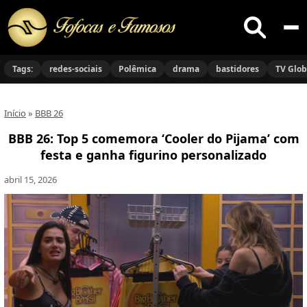
Buscar
no
Tags:
redes-sociais
Polêmica
drama
bastidores
TV Glo
site
Início
»
BBB 26
BBB 26: Top 5 comemora ‘Cooler do Pijama’ com
festa e ganha figurino personalizado
abril 15, 2026