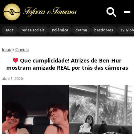
Buscar
no
Tags:
redes-sociais
Polêmica
drama
bastidores
TV Glo
site
Início
»
Cinema
Que cumplicidade! Atrizes de Ben-Hur
mostram amizade REAL por trás das câmeras
abril 1, 2026