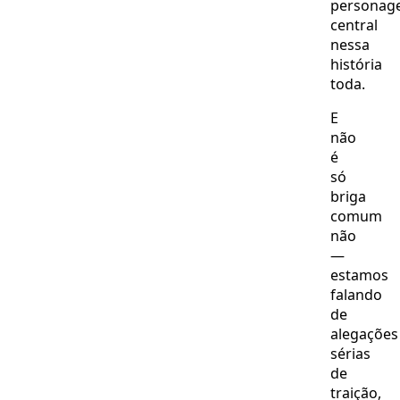
personag
central
nessa
história
toda.
E
não
é
só
briga
comum
não
—
estamos
falando
de
alegações
sérias
de
traição,