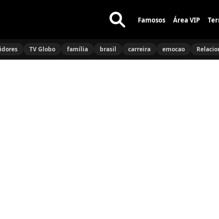
Famosos
Área VIP
Ter
Buscar
no
idores
TV Globo
família
brasil
carreira
emocao
Relaci
site