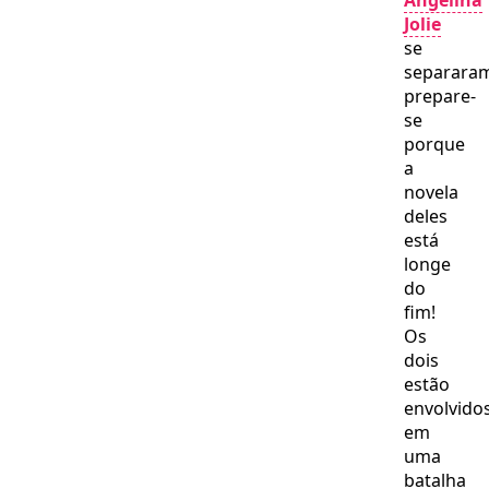
Angelina
radical!
Jolie
se
separara
prepare-
se
porque
a
novela
deles
está
longe
do
fim!
Os
dois
estão
envolvido
em
uma
batalha