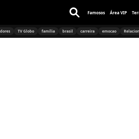
Famosos
Área VIP
Ter
Buscar
no
idores
TV Globo
família
brasil
carreira
emocao
Relacio
site