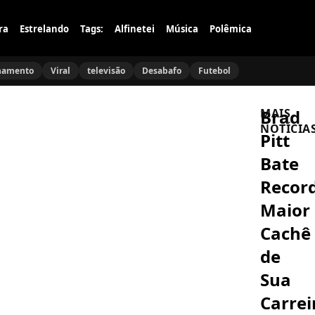
ra
Estrelando
Tags:
Alfinetei
Música
Polêmica
namento
Viral
televisão
Desabafo
Futebol
Brad
MAIS
NOTÍCIA
Pitt
Bate
BRASIL
Flávio
Record
Bolsonaro
anuncia
Maior
Alfredo
Gaspar
Cachê
NOVELAS
como
Quem
vice
de
Ama
e
Cuida:
fecha
Sua
Justiça
chapa
aceita
presidenci
Carrei
BELEZA
denúncia
Deborah
e