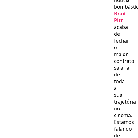
notícia
bombástic
Brad
Pitt
acaba
de
fechar
o
maior
contrato
salarial
de
toda
a
sua
trajetória
no
cinema.
Estamos
falando
de