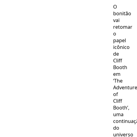
O
bonitão
vai
retomar
o
papel
icônico
de
Cliff
Booth
em
‘The
Adventur
of
Cliff
Booth’,
uma
continuaç
do
universo