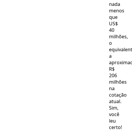
nada
menos
que
US$
40
milhões,
o
equivalen
a
aproxima
R$
206
milhões
na
cotação
atual.
Sim,
você
leu
certo!