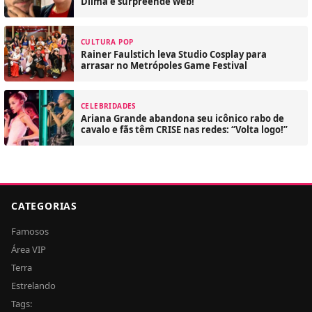
Dilma e surpreende web!
CULTURA POP
Rainer Faulstich leva Studio Cosplay para
arrasar no Metrópoles Game Festival
CELEBRIDADES
Ariana Grande abandona seu icônico rabo de
cavalo e fãs têm CRISE nas redes: “Volta logo!”
CATEGORIAS
Famosos
Área VIP
Terra
Estrelando
Tags: