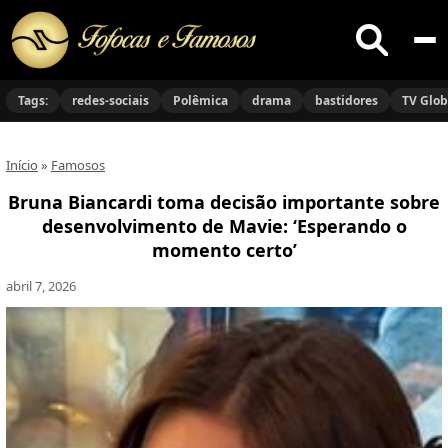
Buscar
no
Tags:
redes-sociais
Polêmica
drama
bastidores
TV Glo
site
Início
»
Famosos
Bruna Biancardi toma decisão importante sobre
desenvolvimento de Mavie: ‘Esperando o
momento certo’
abril 7, 2026