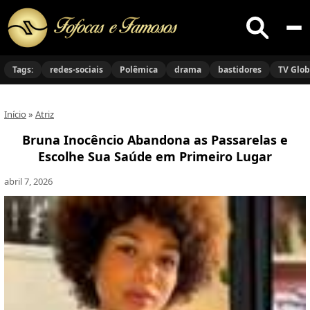
Buscar
no
Tags:
redes-sociais
Polêmica
drama
bastidores
TV Glo
site
Início
»
Atriz
Bruna Inocêncio Abandona as Passarelas e
Escolhe Sua Saúde em Primeiro Lugar
abril 7, 2026