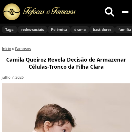
Buscar
no
Tags:
redes-sociais
Polêmica
drama
bastidores
família
site
Início
»
Famosos
Camila Queiroz Revela Decisão de Armazenar
Células-Tronco da Filha Clara
julho 7, 2026