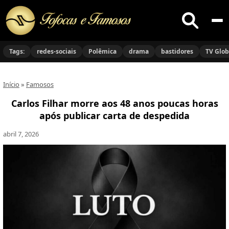
Buscar
no
Tags:
redes-sociais
Polêmica
drama
bastidores
TV Glo
site
Início
»
Famosos
Carlos Filhar morre aos 48 anos poucas horas
após publicar carta de despedida
abril 7, 2026