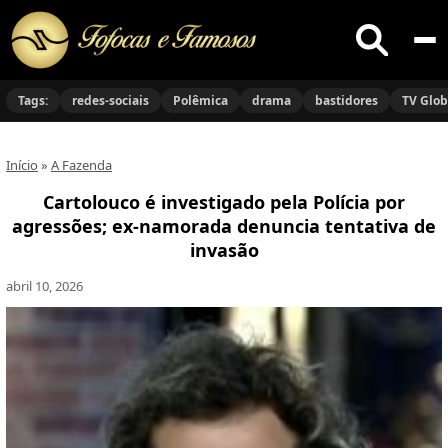
Buscar
no
Tags:
redes-sociais
Polêmica
drama
bastidores
TV Glo
site
Início
»
A Fazenda
Cartolouco é investigado pela Polícia por
agressões; ex-namorada denuncia tentativa de
invasão
abril 10, 2026