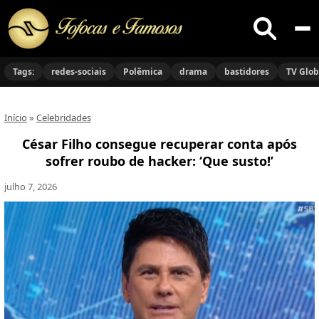
Buscar
no
Tags:
redes-sociais
Polêmica
drama
bastidores
TV Glo
site
Início
»
Celebridades
César Filho consegue recuperar conta após
sofrer roubo de hacker: ‘Que susto!’
julho 7, 2026