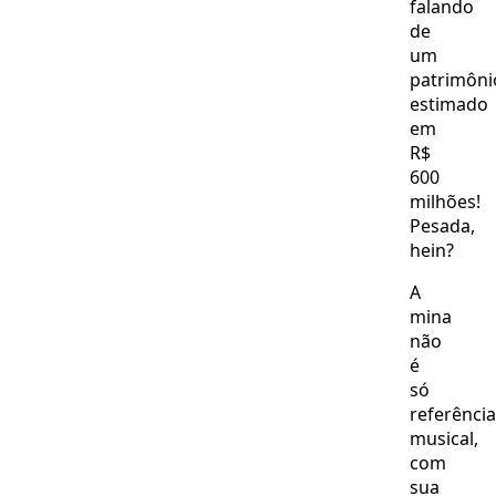
falando
de
um
patrimôni
estimado
em
R$
600
milhões!
Pesada,
hein?
A
mina
não
é
só
referência
musical,
com
sua