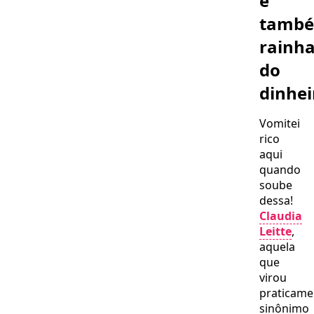
é
celebrida
tamb
rainh
do
dinhei
Vomitei
rico
aqui
quando
soube
dessa!
Claudia
Leitte
,
aquela
que
virou
praticame
sinônimo