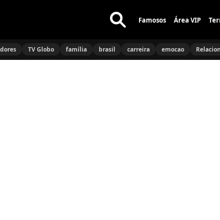
Famosos
Área VIP
Ter
Buscar
no
idores
TV Globo
família
brasil
carreira
emocao
Relacio
site