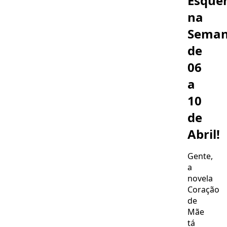
Esque
da
na
família
Sema
de
06
a
10
de
Abril!
Gente,
a
novela
Coração
de
Mãe
tá