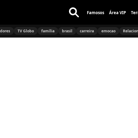
Famosos
Área VIP
Ter
Buscar
no
idores
TV Globo
família
brasil
carreira
emocao
Relacio
site