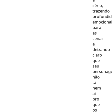
a
sério,
trazendo
profundi
emociona
para
as
cenas
e
deixando
claro
que
seu
personag
não
tá
nem
aí
pro
que
os