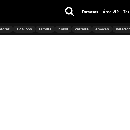
Famosos
Área VIP
Ter
Buscar
no
idores
TV Globo
família
brasil
carreira
emocao
Relacio
site