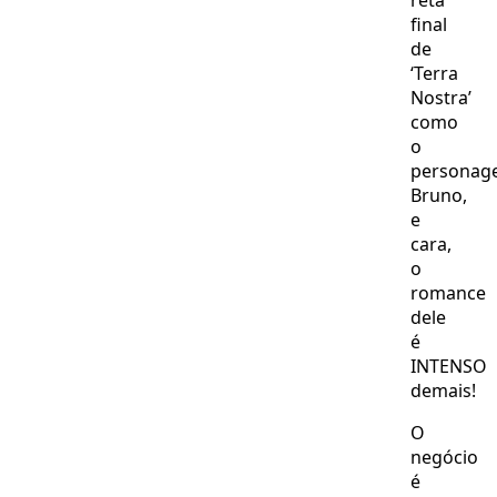
reta
final
de
‘Terra
Nostra’
como
o
personag
Bruno,
e
cara,
o
romance
dele
é
INTENSO
demais!
O
negócio
é