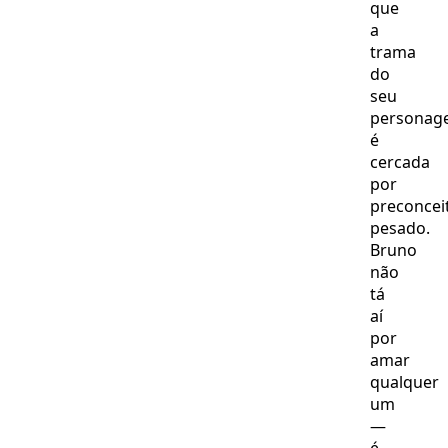
que
a
trama
do
seu
personag
é
cercada
por
preconcei
pesado.
Bruno
não
tá
aí
por
amar
qualquer
um
—