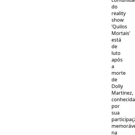
comunida
do
reality
show
‘Quilos
Mortais’
está
de
luto
após
a
morte
de
Dolly
Martinez,
conhecida
por
sua
participa
memoráve
na