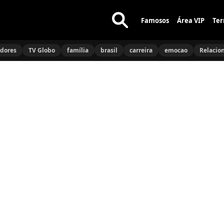
Famosos
Área VIP
Ter
Buscar
no
idores
TV Globo
família
brasil
carreira
emocao
Relacio
site