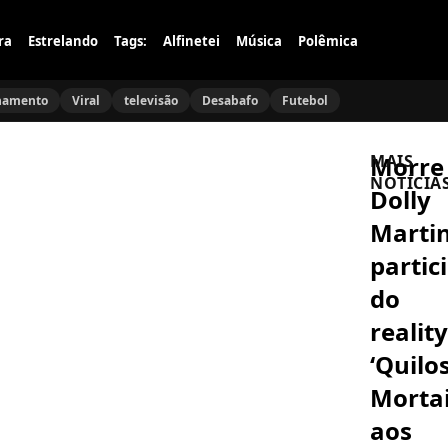
ra
Estrelando
Tags:
Alfinetei
Música
Polêmica
namento
Viral
televisão
Desabafo
Futebol
Morre
MAIS
NOTÍCIA
Dolly
Martin
AUDIÊNCIAS
Novela
partic
Reis
Continua
do
Dominan
e
reality
AUDIÊNCIAS
Não
Novela
Perde
‘Quilo
Jesus
o
Arrasa
Jogo
Mortai
nas
na
Audiência
Audiência
aos
ATRIZ
e
Clodd
Bate