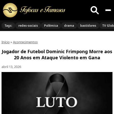
Buscar
no
Tags:
redes-sociais
Polêmica
drama
bastidores
TV Glo
site
Início
»
Acontecimentos
Jogador de Futebol Dominic Frimpong Morre aos
20 Anos em Ataque Violento em Gana
abril 13, 2026