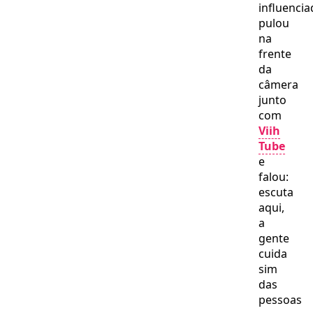
influencia
pulou
na
frente
da
câmera
junto
com
Viih
Tube
e
falou:
escuta
aqui,
a
gente
cuida
sim
das
pessoas