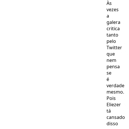
Às
a
galera
vezes
a
galera
critica
tanto
pelo
Twitter
que
nem
pensa
se
é
verdade
mesmo.
Pois
Eliezer
tá
cansado
disso