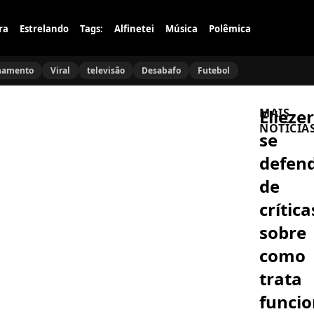
ra
Estrelando
Tags:
Alfinetei
Música
Polêmica
namento
Viral
televisão
Desabafo
Futebol
Eliezer
MAIS
NOTÍCIA
se
defen
BBB
26
de
Samira
do
crítica
BBB
26
sobre
passa
CELEBRIDAD
em
Glenn
como
curso
Hughes
de
da
trata
atores
Deep
e
Purple
funcio
já
POLÊMICA
anuncia
sonha
Carol
afastame