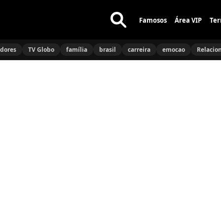
Famosos
Área VIP
Ter
Buscar
no
idores
TV Globo
família
brasil
carreira
emocao
Relacio
site