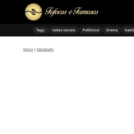
Tags:
redes-sociais
Polêmica
drama
bast
Início
»
Desabafo