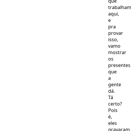
que
trabalha
aqui,
e
pra
provar
isso,
vamo
mostrar
os
presentes
que
a
gente
dá.
Tá
certo?
Pois
é,
eles
gravaram