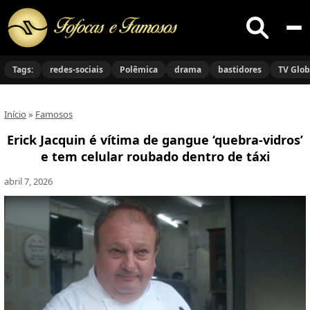
Buscar
no
Tags:
redes-sociais
Polêmica
drama
bastidores
TV Glo
site
Início
»
Famosos
Erick Jacquin é vítima de gangue ‘quebra-vidros’
e tem celular roubado dentro de táxi
abril 7, 2026