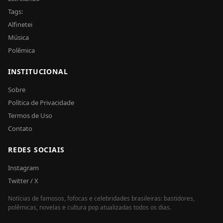
Tags:
Alfinetei
Música
Polêmica
INSTITUCIONAL
Sobre
Política de Privacidade
Termos de Uso
Contato
REDES SOCIAIS
Instagram
Twitter / X
Notícias de famosos, fofocas e celebridades brasileiras: bastidores,
polêmicas, novelas e cultura pop atualizadas todos os dias.