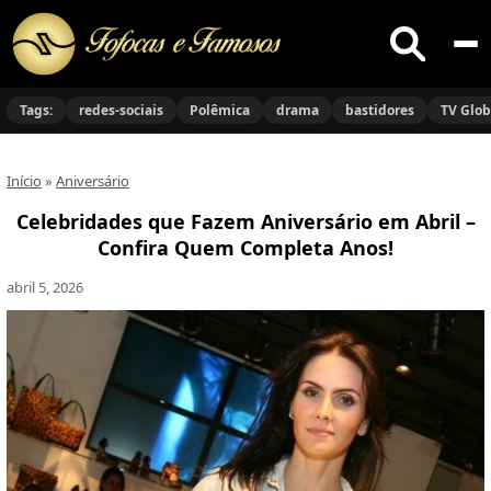
Buscar
no
Tags:
redes-sociais
Polêmica
drama
bastidores
TV Glo
site
Início
»
Aniversário
Celebridades que Fazem Aniversário em Abril –
Confira Quem Completa Anos!
abril 5, 2026