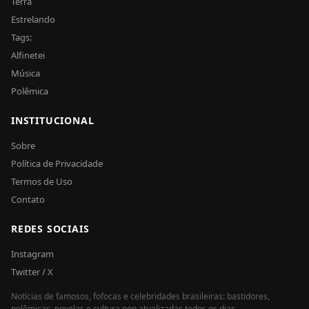
Terra
Estrelando
Tags:
Alfinetei
Música
Polêmica
INSTITUCIONAL
Sobre
Política de Privacidade
Termos de Uso
Contato
REDES SOCIAIS
Instagram
Twitter / X
Notícias de famosos, fofocas e celebridades brasileiras: bastidores,
polêmicas, novelas e cultura pop atualizadas todos os dias.