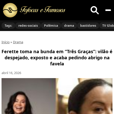
Buscar
no
Tags:
redes-sociais
Polêmica
drama
bastidores
TV Glo
site
Início
»
Drama
Ferette toma na bunda em “Três Graças”: vilão é
despejado, exposto e acaba pedindo abrigo na
favela
abril 16, 2026