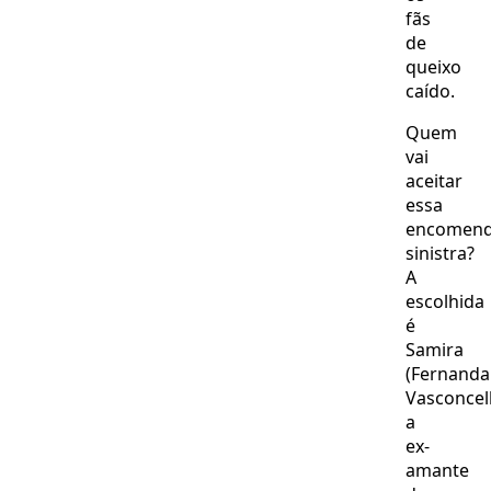
fãs
de
queixo
caído.
Quem
vai
aceitar
essa
encomen
sinistra?
A
escolhida
é
Samira
(Fernanda
Vasconcell
a
ex-
amante