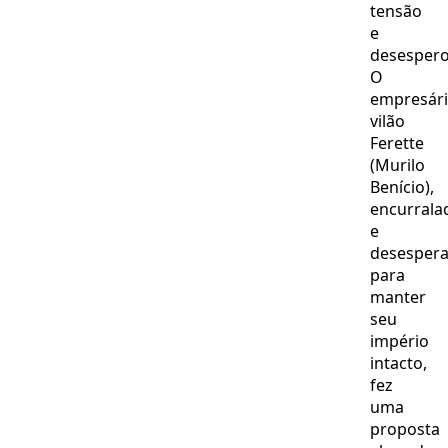
tensão
ação
heroica!
e
desespero
O
empresár
vilão
Ferette
(Murilo
Benício),
encurrala
e
desesper
para
manter
seu
império
intacto,
fez
uma
proposta