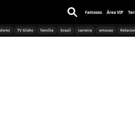
Famosos
Área VIP
Ter
Buscar
no
idores
TV Globo
família
brasil
carreira
emocao
Relacio
site