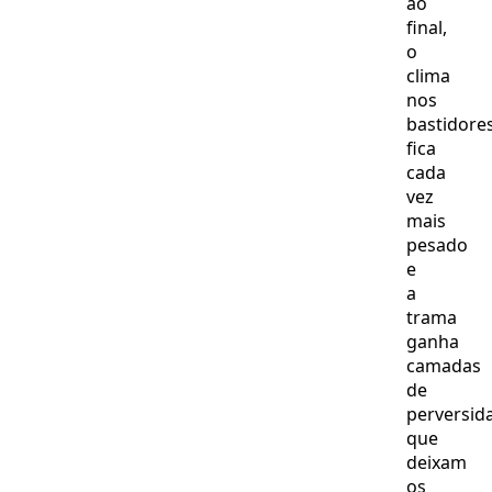
ao
final,
o
clima
nos
bastidore
fica
cada
vez
mais
pesado
e
a
trama
ganha
camadas
de
perversid
que
deixam
os