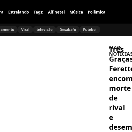
ra
Estrelando
Tags:
Alfinetei
Música
Polêmica
namento
Viral
televisão
Desabafo
Futebol
Três
MAIS
NOTÍCIA
Graças
Ferett
FAMOSOS
Lázaro
enco
Ramos
se
morte
emociona
ao
de
FAMOSOS
falar
Marcos
sobre
rival
Caruso
transform
se
após
e
emociona
nascimen
ao
dos
desem
ACIDENTE
revisitar
filhos:
Ciclone
50