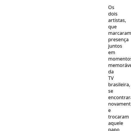
Os
dois
artistas,
que
marcara
presença
juntos
em
momento
memoráve
da
TV
brasileira,
se
encontra
novament
e
trocaram
aquele
papo