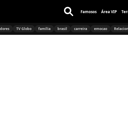
Famosos
Área VIP
Ter
Buscar
no
idores
TV Globo
família
brasil
carreira
emocao
Relacio
site