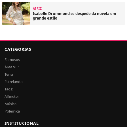
ATRIZ
Isabelle Drummond se despede da novela em
grande estilo
CATEGORIAS
Famosos
Área VIP
Terra
Estrelando
Tags:
Alfinetei
Música
Polêmica
INSTITUCIONAL