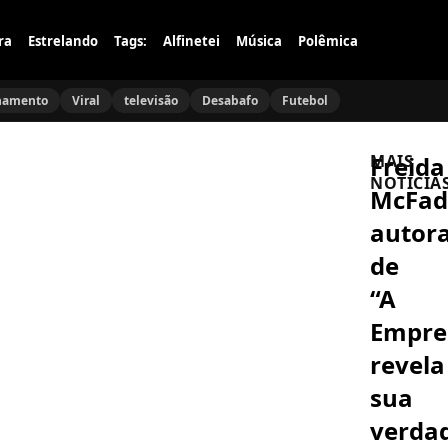
ra
Estrelando
Tags:
Alfinetei
Música
Polêmica
namento
Viral
televisão
Desabafo
Futebol
Freida
MAIS
NOTÍCIA
McFad
autor
MEL
MAIA
de
Mel
Maia
“A
Aparece
em
Empre
FRANK
Encontro
AGUIAR
Romântic
Frank
revela
com
Aguiar
Namorad
Aos
sua
no
Prantos:
Rio
CORAÇÃO
Revela
verda
e
ACELERADO
Morte
Esbanja