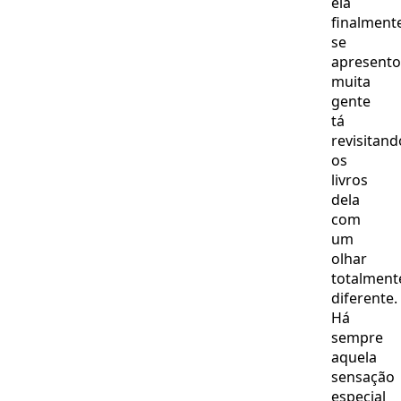
ela
finalment
se
apresento
muita
gente
tá
revisitand
os
livros
dela
com
um
olhar
totalment
diferente.
Há
sempre
aquela
sensação
especial