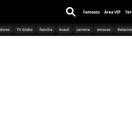
Famosos
Área VIP
Ter
Buscar
no
idores
TV Globo
família
brasil
carreira
emocao
Relacio
site