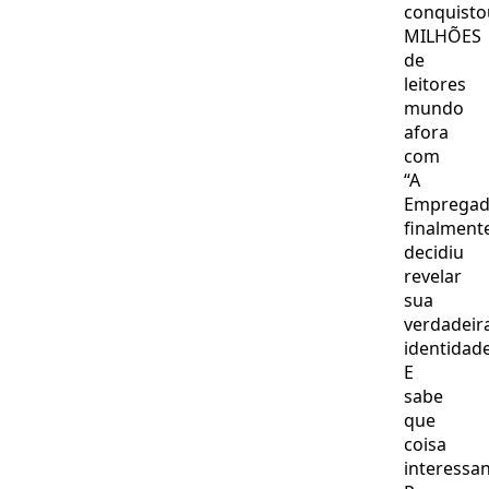
conquisto
MILHÕES
de
leitores
mundo
afora
com
“A
Empregad
finalment
decidiu
revelar
sua
verdadeir
identidade
E
sabe
que
coisa
interessa