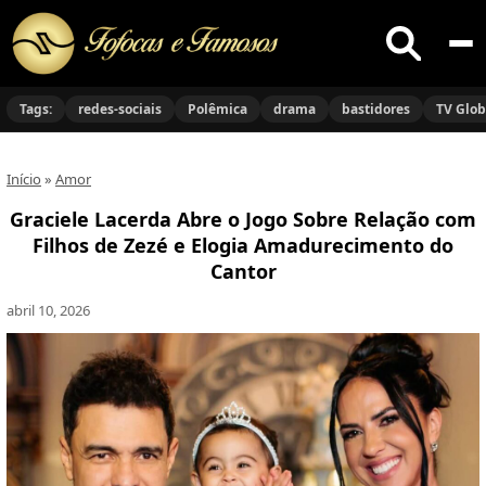
Buscar
no
Tags:
redes-sociais
Polêmica
drama
bastidores
TV Glo
site
Início
»
Amor
Graciele Lacerda Abre o Jogo Sobre Relação com
Filhos de Zezé e Elogia Amadurecimento do
Cantor
abril 10, 2026