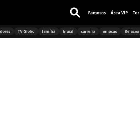
Famosos
Área VIP
Ter
Buscar
no
idores
TV Globo
família
brasil
carreira
emocao
Relacio
site