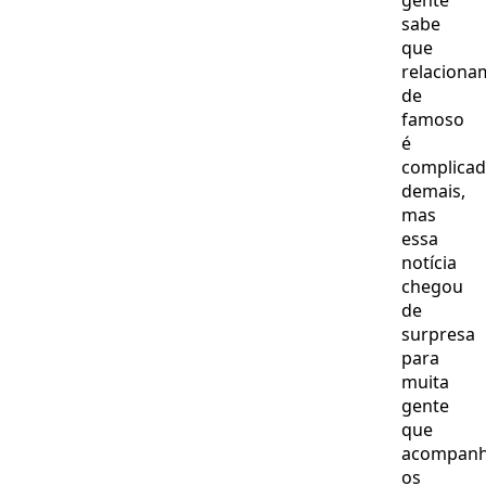
gente
sabe
que
relaciona
de
famoso
é
complica
demais,
mas
essa
notícia
chegou
de
surpresa
para
muita
gente
que
acompan
os