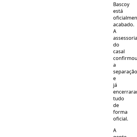
Bascoy
está
oficialme
acabado.
A
assessori
do
casal
confirmo
a
separaçã
e
já
encerrar
tudo
de
forma
oficial.
A