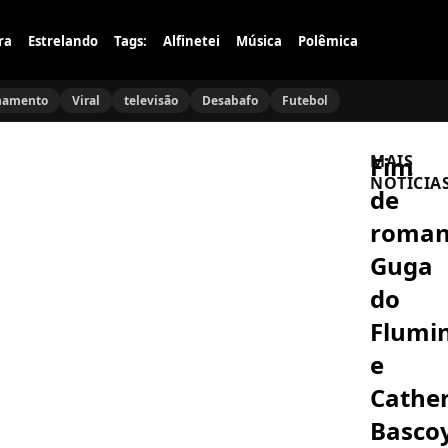
ra
Estrelando
Tags:
Alfinetei
Música
Polêmica
namento
Viral
televisão
Desabafo
Futebol
Fim
MAIS
NOTÍCIA
de
roman
FAMOSOS
Mariana
Guga
Rios
se
do
abre
sobre
Flumi
DESABAFO
perda
Sonia
gestacion
e
Abrão
da
faz
segunda
Cathe
reflexão
gravidez
após
Basco
EMOÇÃO
incêndio
Alex
devastado