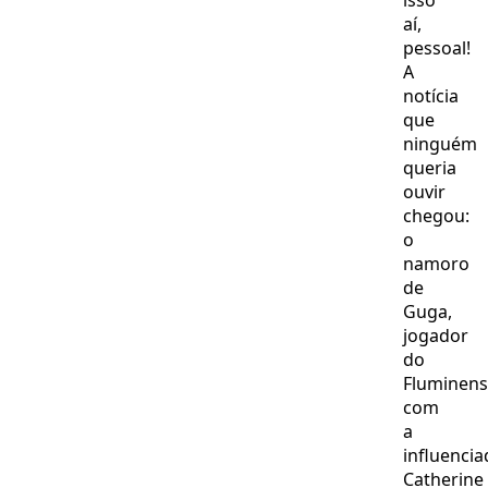
isso
aí,
pessoal!
A
notícia
que
ninguém
queria
ouvir
chegou:
o
namoro
de
Guga,
jogador
do
Fluminens
com
a
influenci
Catherine