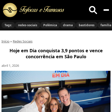
Buscar
no
Tags:
redes-sociais
Polêmica
drama
bastidores
família
site
Início
»
Redes Sociais
Hoje em Dia conquista 3,9 pontos e vence
concorrência em São Paulo
abril 1, 2026