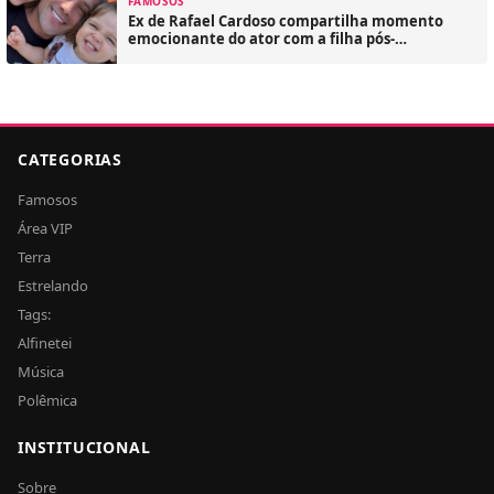
FAMOSOS
Ex de Rafael Cardoso compartilha momento
emocionante do ator com a filha pós-
reabilitação
CATEGORIAS
Famosos
Área VIP
Terra
Estrelando
Tags:
Alfinetei
Música
Polêmica
INSTITUCIONAL
Sobre