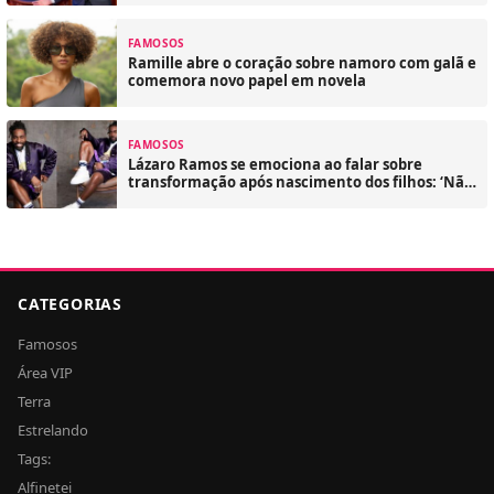
FAMOSOS
Ramille abre o coração sobre namoro com galã e
comemora novo papel em novela
FAMOSOS
Lázaro Ramos se emociona ao falar sobre
transformação após nascimento dos filhos: ‘Não
tinha hábito de abraçar’
CATEGORIAS
Famosos
Área VIP
Terra
Estrelando
Tags:
Alfinetei