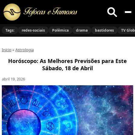
Buscar
no
Tags:
redes-sociais
Polêmica
drama
bastidores
TV Glo
site
Início
»
Astrologia
Horóscopo: As Melhores Previsões para Este
Sábado, 18 de Abril
abril 19, 2026