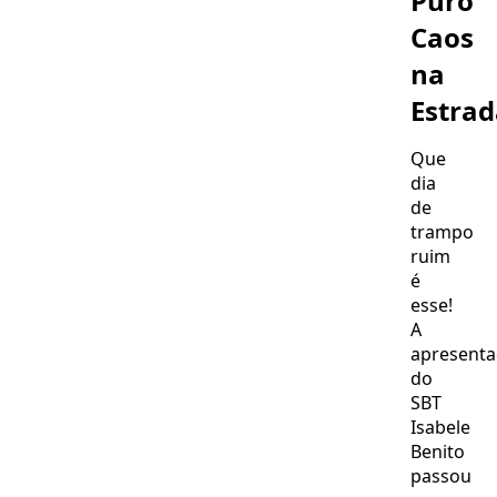
Puro
em
Caos
novela
na
Estrad
Que
dia
de
trampo
ruim
é
esse!
A
apresent
do
SBT
Isabele
Benito
passou