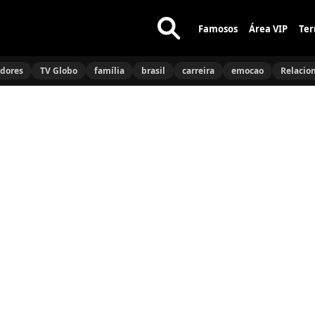
Famosos
Área VIP
Ter
Buscar
no
idores
TV Globo
família
brasil
carreira
emocao
Relacio
site