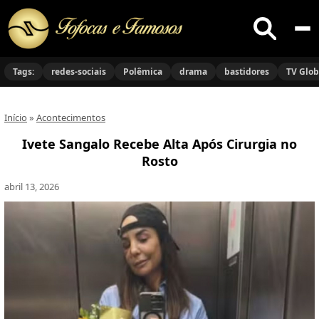
Buscar
no
Tags:
redes-sociais
Polêmica
drama
bastidores
TV Glo
site
Início
»
Acontecimentos
Ivete Sangalo Recebe Alta Após Cirurgia no
Rosto
abril 13, 2026