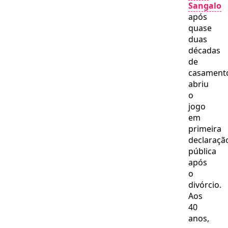
Petrobras
Sangalo
na
após
distribuiç
quase
duas
décadas
de
casament
abriu
o
jogo
em
primeira
declaraçã
pública
após
o
divórcio.
Aos
40
anos,