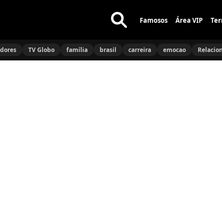
Famosos
Área VIP
Ter
Buscar
no
idores
TV Globo
família
brasil
carreira
emocao
Relacio
site