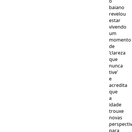
o
baiano
revelou
estar
vivendo
um
momento
de
‘clareza
que
nunca
tive’
e
acredita
que
a
idade
trouxe
novas
perspecti
para