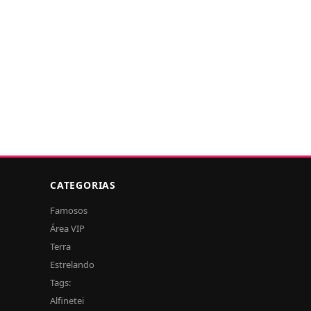
CATEGORIAS
Famosos
Área VIP
Terra
Estrelando
Tags:
Alfinetei