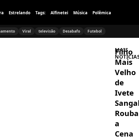
ra
Estrelando
Tags:
Alfinetei
Música
Polêmica
namento
Viral
televisão
Desabafo
Futebol
Filho
MAIS
NOTÍCIA
Mais
Velho
FAMÍLIA
Danton
de
Mello
se
Ivete
abre
sobre
Sanga
CURIOSIDAD
luto
Shawn
do
Rouba
Mendes
pai:
e
‘Está
a
Mais:
sendo
Famosos
muito
A
Cena
Gringos
CASA
difícil’
que
DO