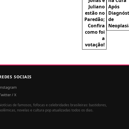
Jonas e
na Cura
Juliano
Após
estão no
Diagnóst
Paredão;
de
Confira
Neoplasi
como foi
a
votação!
REDES SOCIAIS
Instagram
Twitter / X
Notícias de famosos, fofocas e celebridades brasileiras: bastidores,
polêmicas, novelas e cultura pop atualizadas todos os dias.