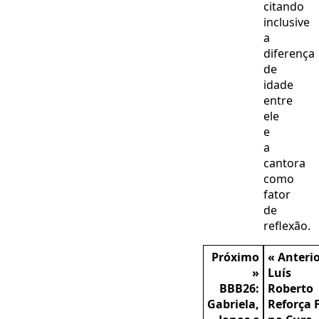
citando
inclusive
a
diferença
de
idade
entre
ele
e
a
cantora
como
fator
de
reflexão.
Próximo
« Anteri
»
Luís
BBB26:
Roberto
Gabriela,
Reforça 