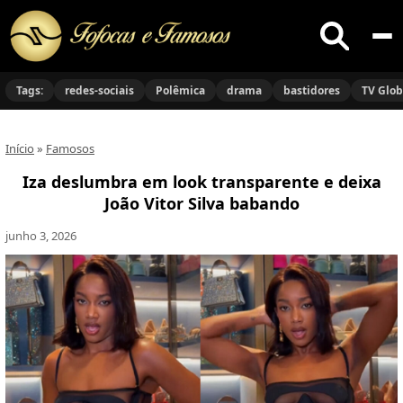
Buscar
no
Tags:
redes-sociais
Polêmica
drama
bastidores
TV Glo
site
Início
»
Famosos
Iza deslumbra em look transparente e deixa
João Vitor Silva babando
junho 3, 2026