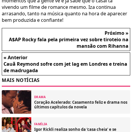
momentos que a gente vê e já sabe que o casal tá
vivendo um filme de romance mesmo. Iza continua
arrasando, tanto na música quanto na hora de aparecer
bem produzida e confiante!
Próximo »
A$AP Rocky fala pela primeira vez sobre tiroteio na
mansão com Rihanna
« Anterior
Cauã Reymond sofre com jet lag em Londres e treina
de madrugada
MAIS NOTÍCIAS
DRAMA
Coração Acelerado: Casamento feliz e drama nos
últimos capítulos da novela
FAMÍLIA
Igor Rickli realiza sonho da ‘casa cheia’ e se