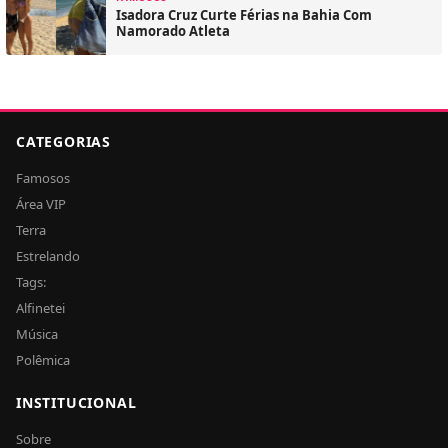
Isadora Cruz Curte Férias na Bahia Com
Namorado Atleta
CATEGORIAS
Famosos
Área VIP
Terra
Estrelando
Tags:
Alfinetei
Música
Polêmica
INSTITUCIONAL
Sobre