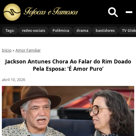
Buscar
no
Tags:
redes-sociais
Polêmica
drama
bastidores
TV Glo
site
Início
»
Amor Familiar
Jackson Antunes Chora Ao Falar do Rim Doado
Pela Esposa: ‘É Amor Puro’
abril 10, 2026