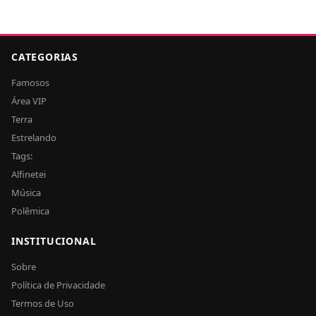
CATEGORIAS
Famosos
Área VIP
Terra
Estrelando
Tags:
Alfinetei
Música
Polêmica
INSTITUCIONAL
Sobre
Política de Privacidade
Termos de Uso