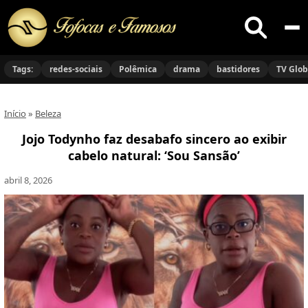
Buscar
no
Tags:
redes-sociais
Polêmica
drama
bastidores
TV Glo
site
Início
»
Beleza
Jojo Todynho faz desabafo sincero ao exibir
cabelo natural: ‘Sou Sansão’
abril 8, 2026