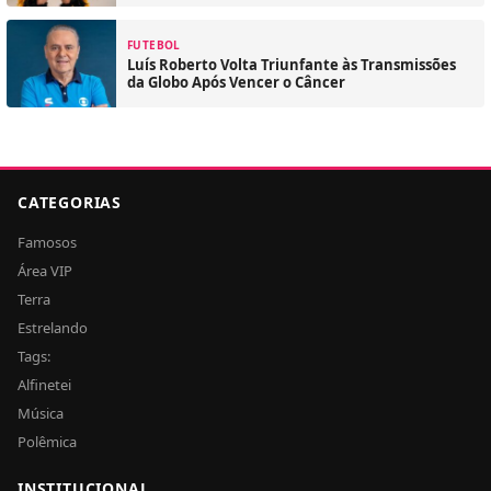
FUTEBOL
Luís Roberto Volta Triunfante às Transmissões
da Globo Após Vencer o Câncer
CATEGORIAS
Famosos
Área VIP
Terra
Estrelando
Tags:
Alfinetei
Música
Polêmica
INSTITUCIONAL