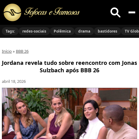
Buscar
no
Tags:
redes-sociais
Polêmica
drama
bastidores
TV Glo
site
Início
»
BBB 26
Jordana revela tudo sobre reencontro com Jonas
Sulzbach após BBB 26
abril 18, 2026